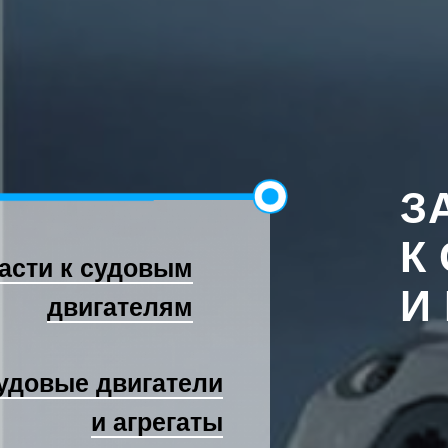
З
К
асти к судовым
И
двигателям
удовые
двигатели
и агрегаты